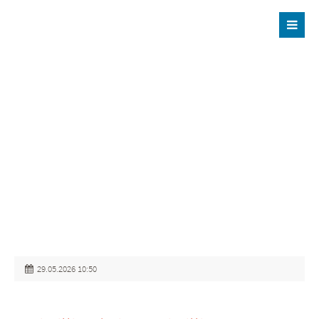
Der Eintrag "offcanvas-col1" existiert leider nicht.
Der Eintrag "offcanvas-col2" existiert leider nicht.
Der Eintrag "offcanvas-col3" existiert leider nicht.
Der Eintrag "offcanvas-col4" existiert leider nicht.
29.05.2026 10:50