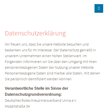
Der Eintrag "offcanvas-col1" existiert leider nicht.
Der Eintrag "offcanvas-col2" existiert leider nicht.
Datenschutzerklärung
Der Eintrag "offcanvas-col3" existiert leider nicht.
Wir freuen uns, dass Sie unsere Website besuchen und
bedanken uns für Ihr Interesse. Der Datenschutz genießt in
unserem Unternehmen einen hohen Stellenwert. Im
Der Eintrag "offcanvas-col4" existiert leider nicht.
Folgenden informieren wir Sie über den Umgang mit Ihren
personenbezogenen Daten bei Nutzung unserer Website.
Personenbezogene Daten sind hierbei alle Daten, mit denen
Sie persönlich identifiziert werden können.
Verantwortliche Stelle im Sinne der
Datenschutzgrundverordnung:
Deutsches Rotes Kreuz Kreisverband Unna e.V.
Mozartstraße 34