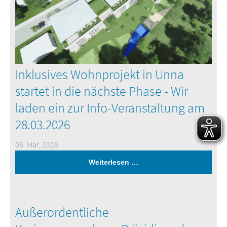
Inklusives Wohnprojekt in Unna
startet in die nächste Phase - Wir
laden ein zur Info-Veranstaltung am
28.03.2026
06. Mär, 2026
Weiterlesen …
Außerordentliche